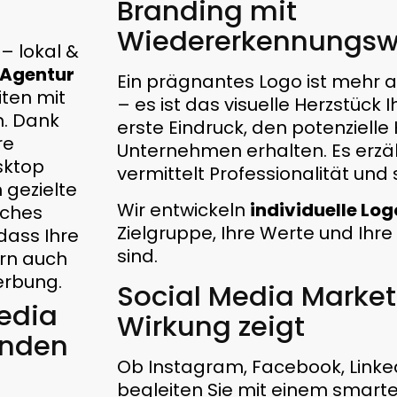
Branding mit
Wiedererkennungsw
– lokal &
Agentur
Ein prägnantes Logo ist mehr 
iten mit
– es ist das visuelle Herzstück 
n. Dank
erste Eindruck, den potenziell
re
Unternehmen erhalten. Es erzäh
sktop
vermittelt Professionalität und
 gezielte
Wir entwickeln
individuelle Log
sches
Zielgruppe, Ihre Werte und Ih
dass Ihre
sind.
ern auch
erbung.
Social Media Market
edia
Wirkung zeigt
unden
Ob Instagram, Facebook, Linke
begleiten Sie mit einem smar