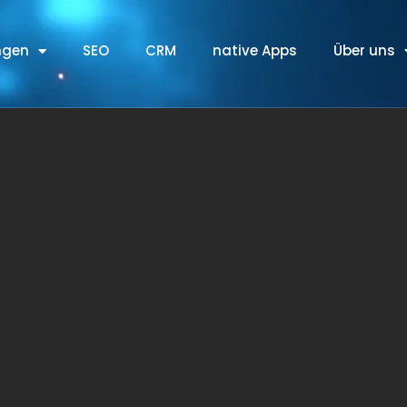
ngen
SEO
CRM
native Apps
Über uns