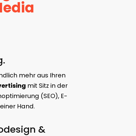
Media
g.
ndlich mehr aus Ihren
ertising
mit Sitz in der
optimierung (SEO), E-
einer Hand.
odesign &